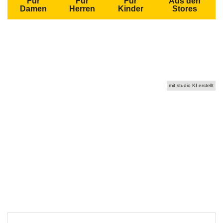
Für
Für
Für
Aus den
Damen
Herren
Kinder
Stores
mit studio KI erstellt