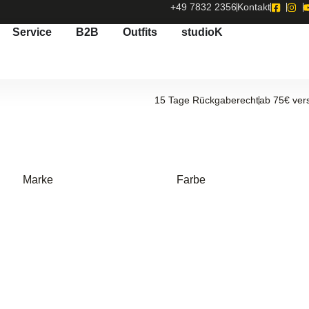
+49 7832 2356
Kontakt
Service
B2B
Outfits
studioK
15 Tage Rückgaberecht
ab 75€ ver
Marke
Farbe