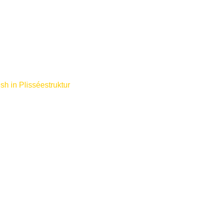
h in Plisséestruktur