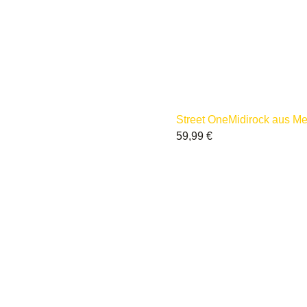
Street One
Midirock aus Mes
59,99
€