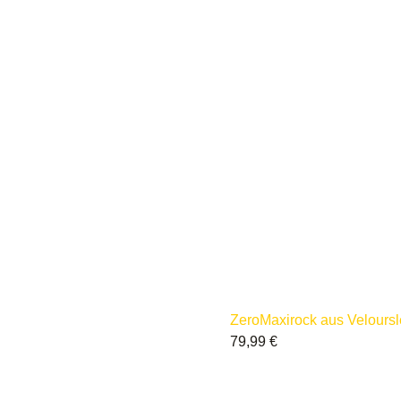
Zero
Maxirock aus Veloursl
79,99
€