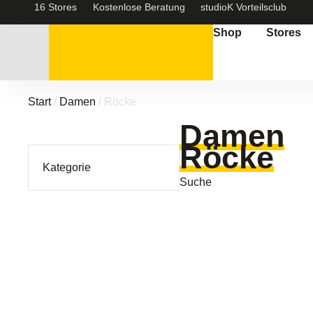
16 Stores
Kostenlose Beratung
studioK Vorteilsclub
Shop
Stores
Start
/
Damen
/ Röcke
Damen
Röcke
Kategorie
Suche