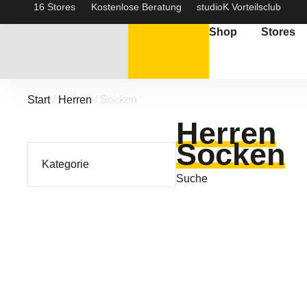
16 Stores
Kostenlose Beratung
studioK Vorteilsclub
Shop
Stores
Start
/
Herren
/ Socken
Herren
Socken
Kategorie
Suche