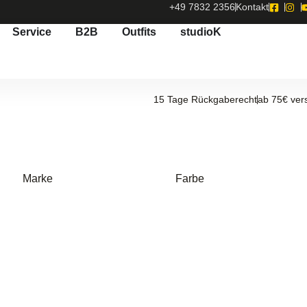
+49 7832 2356
Kontakt
Service
B2B
Outfits
studioK
15 Tage Rückgaberecht
ab 75€ ver
Marke
Farbe