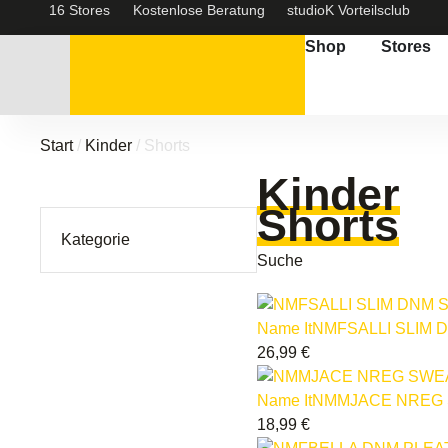
16 Stores
Kostenlose Beratung
studioK Vorteilsclub
Shop
Stores
Start
/
Kinder
/ Shorts
Kinder
Shorts
Kategorie
Suche
Name It
NMFSALLI SLIM 
26,99
€
Name It
NMMJACE NREG 
18,99
€