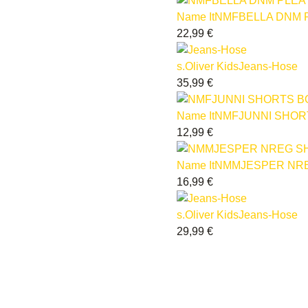
Name It
NMFBELLA DNM P
22,99
€
s.Oliver Kids
Jeans-Hose
35,99
€
Name It
NMFJUNNI SHOR
12,99
€
Name It
NMMJESPER NRE
16,99
€
s.Oliver Kids
Jeans-Hose
29,99
€