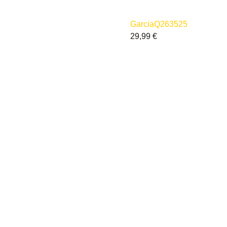
Garcia
Q263525
29,99
€