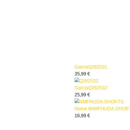
Garcia
Q262531
35,99
€
Garcia
Q262532
25,99
€
Name It
NMFHUDA SHOR
16,99
€