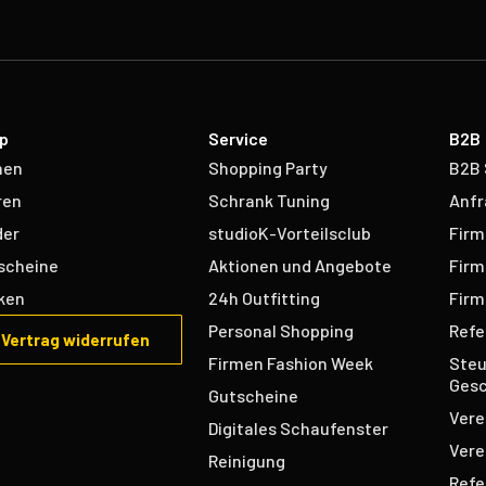
p
Service
B2B
men
Shopping Party
B2B
ren
Schrank Tuning
Anfr
der
studioK-Vorteilsclub
Firm
scheine
Aktionen und Angebote
Firm
ken
24h Outfitting
Firm
Personal Shopping
Refe
Vertrag widerrufen
Firmen Fashion Week
Steu
Gesc
Gutscheine
Vere
Digitales Schaufenster
Vere
Reinigung
Refe