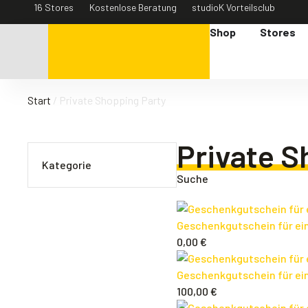
16 Stores
Kostenlose Beratung
studioK Vorteilsclub
Shop
Stores
Start
/ Private Shopping Party
Private S
Kategorie
Suche
Geschenkgutschein für ein
0,00
€
Geschenkgutschein für ein
100,00
€