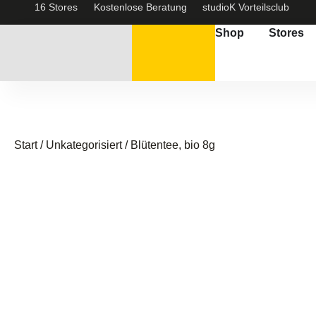
16 Stores
Kostenlose Beratung
studioK Vorteilsclub
Shop
Stores
Start
/
Unkategorisiert
/ Blütentee, bio 8g