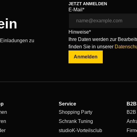
JETZT ANMELDEN
E-Mail*
ein
Hinweise*
Ihre Daten werden zur Bearbeitu
, Einladungen zu
finden Sie in unserer
Datenschu
Anmelden
op
Service
B2B
men
Shopping Party
B2B
ren
Schrank Tuning
Anfr
der
studioK-Vorteilsclub
Firm