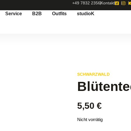
+49 7832 2356
Kontakt
Service
B2B
Outfits
studioK
SCHWARZWALD
Blütente
5,50
€
Nicht vorrätig