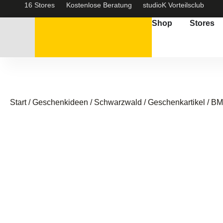
16 Stores
Kostenlose Beratung
studioK Vorteilsclub
Shop
Stores
Start
/
Geschenkideen / Schwarzwald
/
Geschenkartikel
/ BM