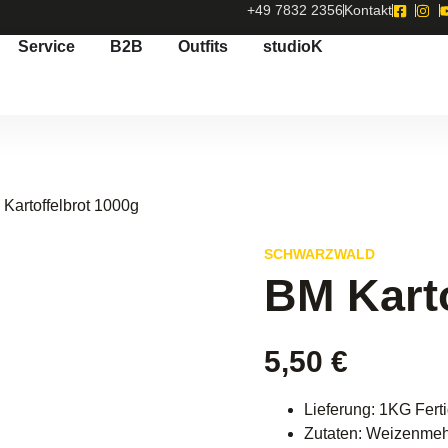
+49 7832 2356
Kontakt
Service
B2B
Outfits
studioK
 Kartoffelbrot 1000g
SCHWARZWALD
BM Karto
5,50
€
Lieferung: 1KG Fert
Zutaten: Weizenmehl