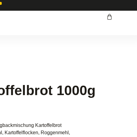
ffelbrot 1000g
igbackmischung Kartoffelbrot
, Kartoffelflocken, Roggenmehl,