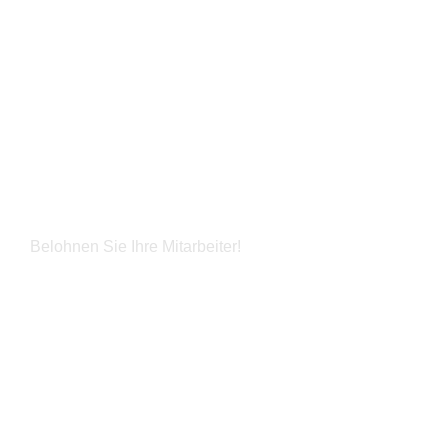
Firmen Fashion Week
Belohnen Sie Ihre Mitarbeiter!
Jetzt entdecken