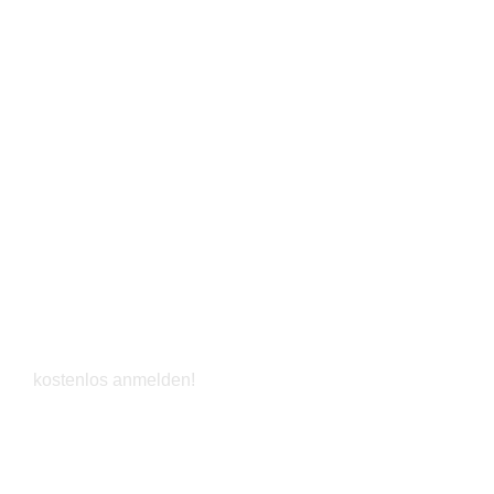
Jetzt entdecken
Vorteils-Club
kostenlos anmelden!
Jetzt entdecken