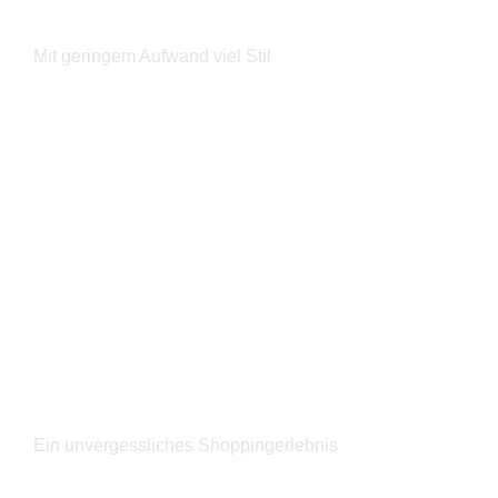
24h Outfitting
Mit geringem Aufwand viel Stil
Jetzt entdecken
Shopping Party
Ein unvergessliches Shoppingerlebnis
Jetzt entdecken