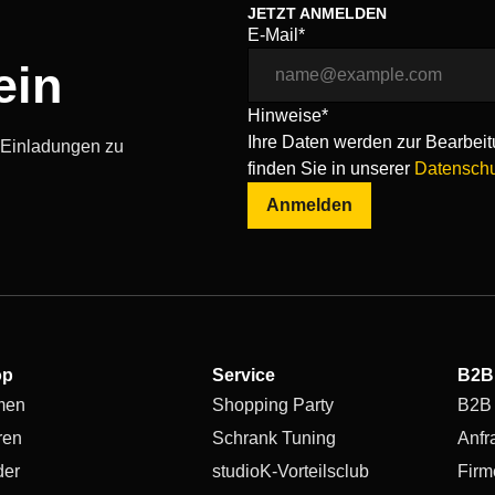
JETZT ANMELDEN
E-Mail*
ein
Hinweise*
Ihre Daten werden zur Bearbeitu
, Einladungen zu
finden Sie in unserer
Datenschu
Anmelden
op
Service
B2B
men
Shopping Party
B2B
ren
Schrank Tuning
Anfr
der
studioK-Vorteilsclub
Firm