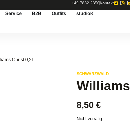
+49 7832 2356
Kontakt
Service
B2B
Outfits
studioK
liams Christ 0,2L
SCHWARZWALD
Williams
8,50
€
Nicht vorrätig