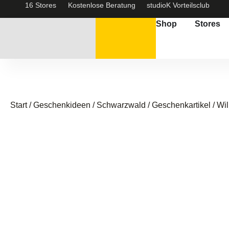
16 Stores
Kostenlose Beratung
studioK Vorteilsclub
Shop
Stores
Start
/
Geschenkideen / Schwarzwald
/
Geschenkartikel
/ Wil