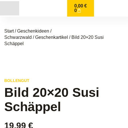
0,00
€
0
Start
/
Geschenkideen /
Schwarzwald
/
Geschenkartikel
/ Bild 20×20 Susi
Schäppel
BOLLENGUT
Bild 20×20 Susi
Schäppel
19,99
€