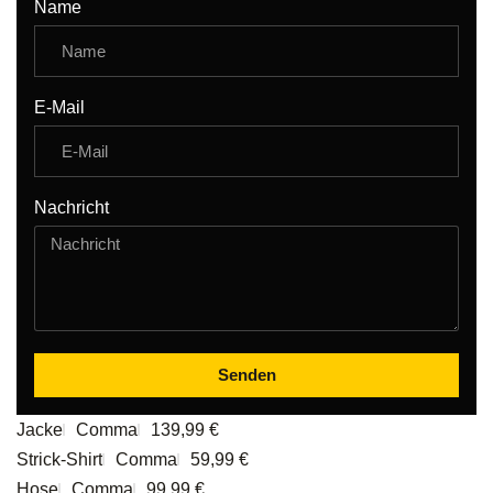
Name
E-Mail
Nachricht
Senden
Jacke
Comma
139,99 €
Strick-Shirt
Comma
59,99 €
Hose
Comma
99,99 €