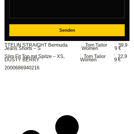
Senden
TTELIN STRAIGHT Bermuda
Tom Tailor
39,9
Jeans Shorts – S
Women
9 €
Slim Fit Top mit Spitze – XS,
Tom Tailor
22,9
DUSTY BERRY
Women
9 €
2000686940216