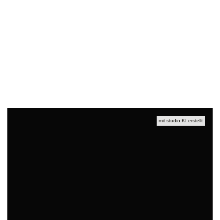
mit studio KI erstellt