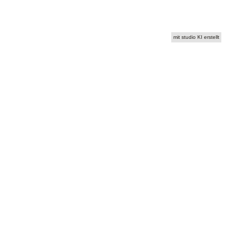
mit studio KI erstellt