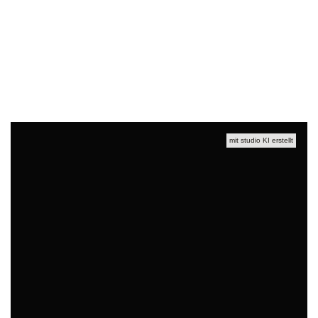
mit studio KI erstellt