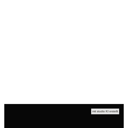
mit studio KI erstellt