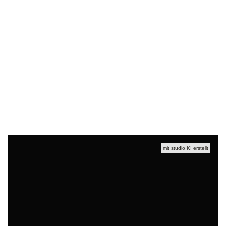
mit studio KI erstellt