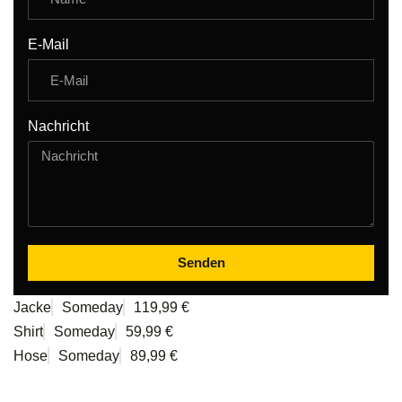
E-Mail
Nachricht
Senden
Jacke
Someday
119,99 €
Shirt
Someday
59,99 €
Hose
Someday
89,99 €