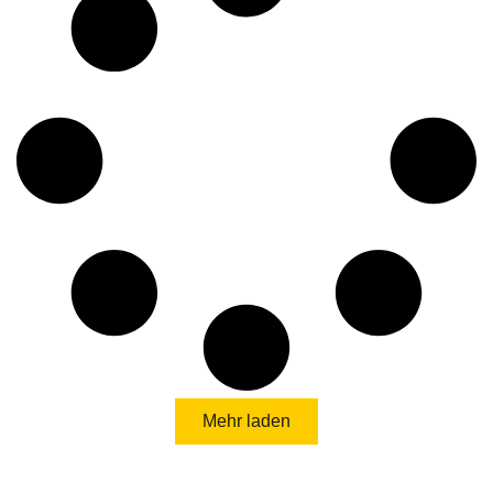
Mehr laden