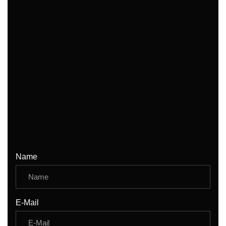
Name
E-Mail