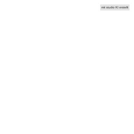
mit studio KI erstellt