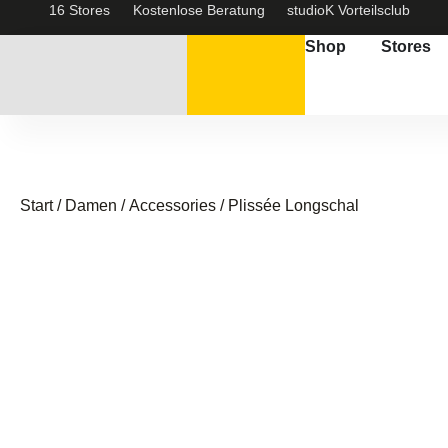
16 Stores
Kostenlose Beratung
studioK Vorteilsclub
Shop
Stores
Start
/
Damen
/
Accessories
/ Plissée Longschal