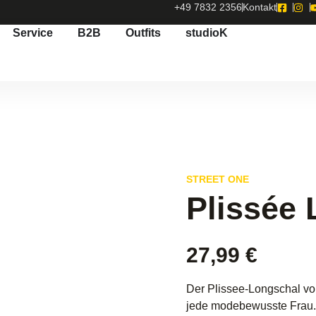
+49 7832 2356
Kontakt
Service
B2B
Outfits
studioK
STREET ONE
Plissée
27,99
€
Der Plissee-Longschal von
jede modebewusste Frau.