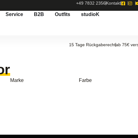
+49 7832 2356
Kontakt
Service
B2B
Outfits
studioK
15 Tage Rückgaberecht
ab 75€ ver
or
Marke
Farbe