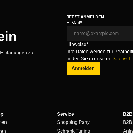
JETZT ANMELDEN
E-Mail*
ein
Hinweise*
Ihre Daten werden zur Bearbeitu
, Einladungen zu
finden Sie in unserer
Datenschu
Anmelden
op
Service
B2B
men
Shopping Party
B2B
ren
Schrank Tuning
Anfr