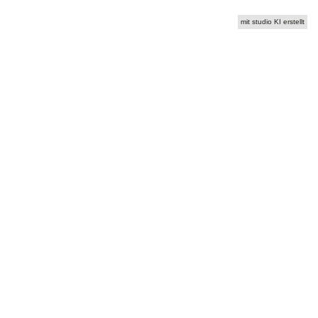
mit studio KI erstellt