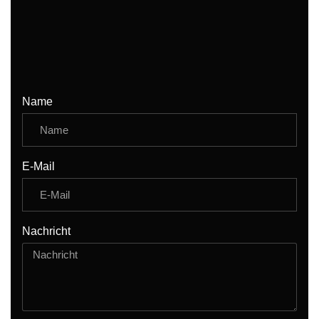
Name
E-Mail
Nachricht