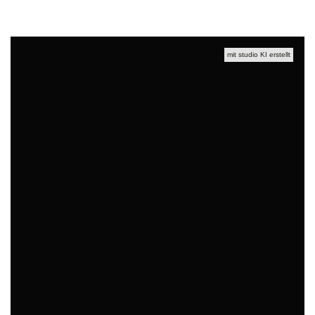
mit studio KI erstellt