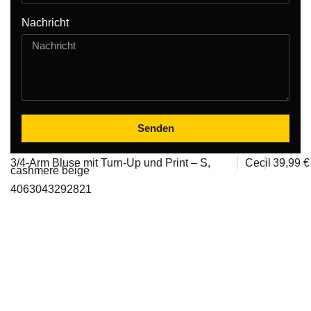
Nachricht
Senden
3/4-Arm Bluse mit Turn-Up und Print – S,
Cecil
39,99 €
cashmere beige
4063043292821