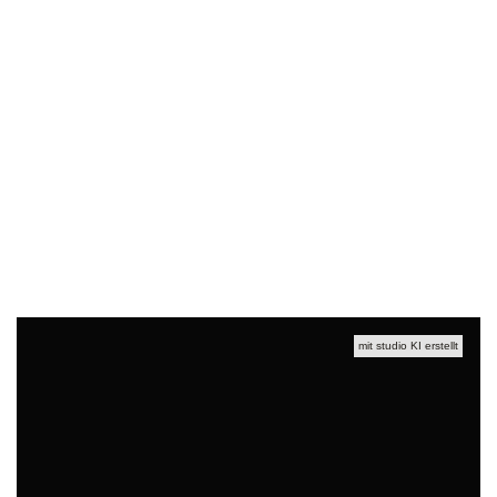
mit studio KI erstellt