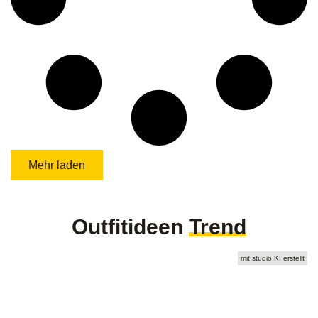
Mehr laden
Outfitideen
Trend
mit studio KI erstellt