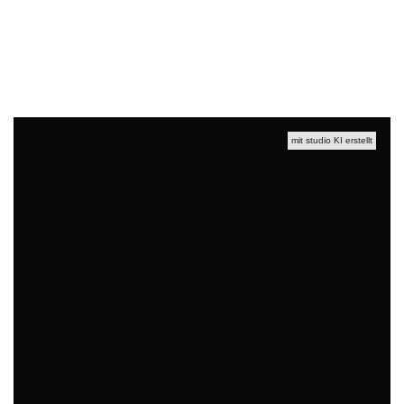
mit studio KI erstellt