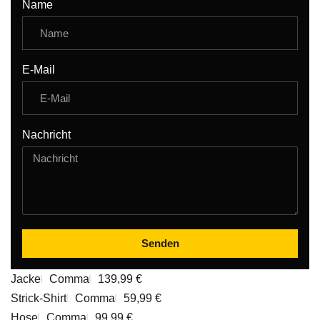
Name
E-Mail
Nachricht
Senden
Jacke
Comma
139,99 €
Strick-Shirt
Comma
59,99 €
Hose
Comma
99,99 €