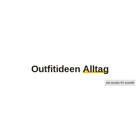
Outfitideen
Alltag
mit studio KI erstellt