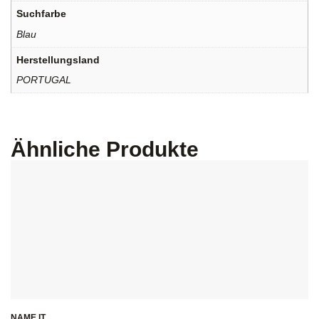
Suchfarbe
Blau
Herstellungsland
PORTUGAL
Ähnliche Produkte
NAME IT
S