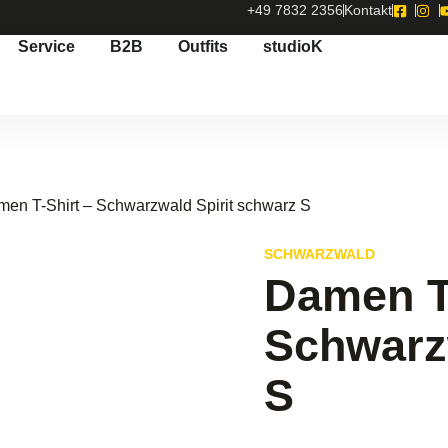
+49 7832 2356
Kontakt
Service
B2B
Outfits
studioK
men T-Shirt – Schwarzwald Spirit schwarz S
SCHWARZWALD
Damen T-
Schwarz
S