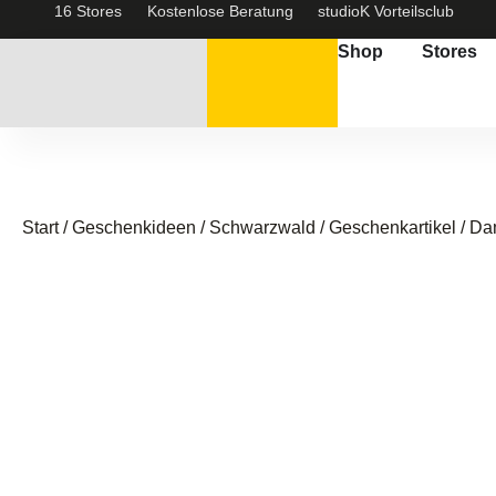
16 Stores
Kostenlose Beratung
studioK Vorteilsclub
Shop
Stores
Start
/
Geschenkideen / Schwarzwald
/
Geschenkartikel
/ Da