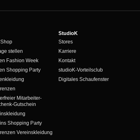
StudioK
 Shop
Stores
age stellen
Karriere
en Fashion Week
Kontakt
en Shopping Party
studioK-Vorteilsclub
enkleidung
Digitales Schaufenster
renzen
rfreier Mitarbeiter-
henk-Gutschein
inskleidung
ins Shopping Party
renzen Vereinskleidung