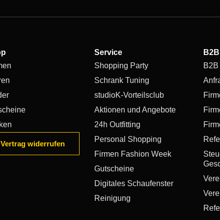
op
Service
B2B
men
Shopping Party
B2B
ren
Schrank Tuning
Anfr
der
studioK-Vorteilsclub
Firm
scheine
Aktionen und Angebote
Firm
ken
24h Outfitting
Firm
Personal Shopping
Refe
Vertrag widerrufen
Firmen Fashion Week
Steue
Gesc
Gutscheine
Vere
Digitales Schaufenster
Vere
Reinigung
Refe