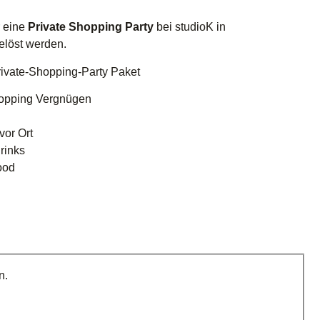
r eine
Private Shopping Party
bei studioK in
elöst werden.
rivate-Shopping-Party Paket
opping Vergnügen
vor Ort
rinks
ood
n.