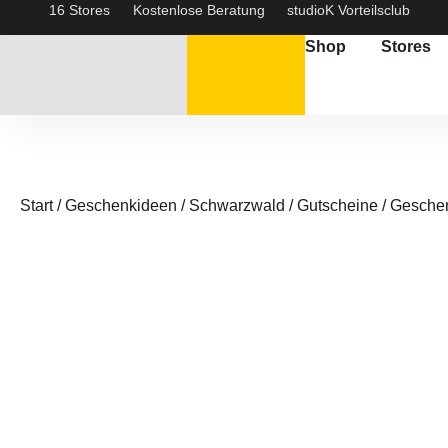
16 Stores
Kostenlose Beratung
studioK Vorteilsclub
Shop
Stores
Start
/
Geschenkideen / Schwarzwald
/
Gutscheine
/ Geschen