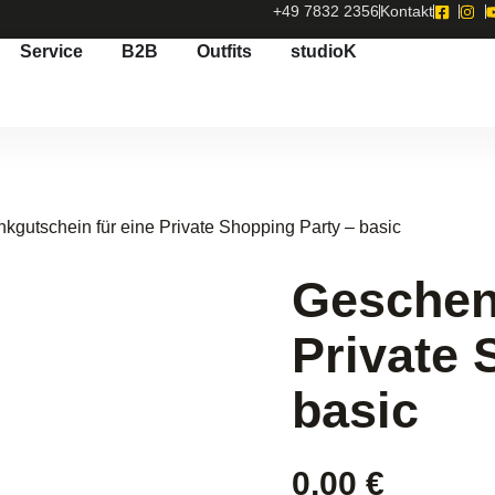
+49 7832 2356
Kontakt
Service
B2B
Outfits
studioK
kgutschein für eine Private Shopping Party – basic
Geschen
Private 
basic
0,00
€