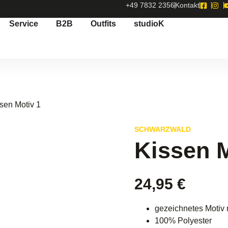
+49 7832 2356
Kontakt
Service
B2B
Outfits
studioK
ssen Motiv 1
SCHWARZWALD
Kissen M
24,95
€
gezeichnetes Motiv m
100% Polyester