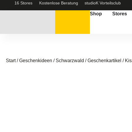
16 Stores
Kostenlose Beratung
studioK Vorteilsclub
Shop
Stores
Start
/
Geschenkideen / Schwarzwald
/
Geschenkartikel
/ Ki