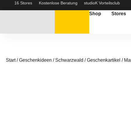
16 Stores
Kostenlose Beratung
studioK Vorteilsclub
Shop
Stores
Start
/
Geschenkideen / Schwarzwald
/
Geschenkartikel
/ Ma