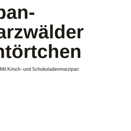
pan-
rzwälder
htörtchen
 Mit Kirsch- und Schokoladenmarzipan