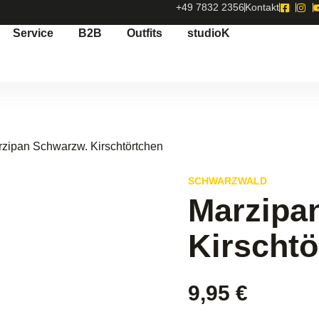
+49 7832 2356
Kontakt
Service
B2B
Outfits
studioK
rzipan Schwarzw. Kirschtörtchen
SCHWARZWALD
Marzipa
Kirschtö
9,95
€