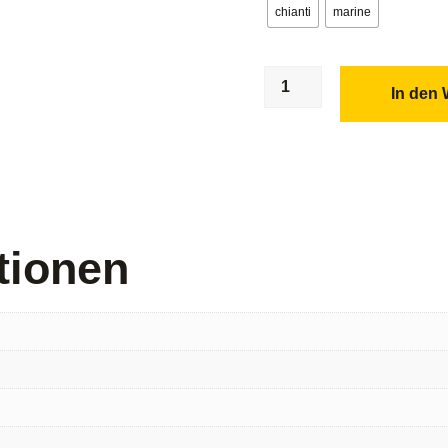
chianti
marine
In den
tionen