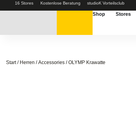
16 Stores
Kostenlose Beratung
studioK Vorteilsclub
Shop
Stores
Start
/
Herren
/
Accessories
/ OLYMP Krawatte