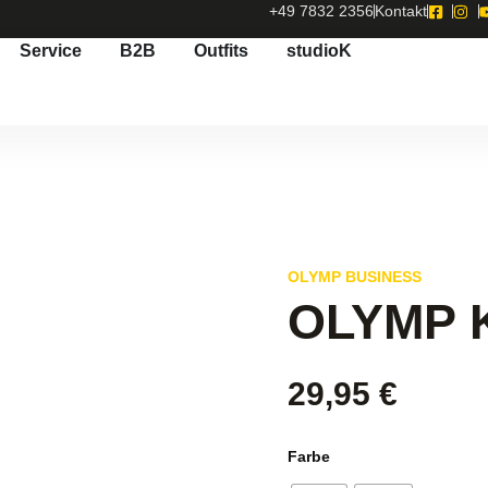
+49 7832 2356
Kontakt
Service
B2B
Outfits
studioK
OLYMP BUSINESS
OLYMP K
29,95
€
Farbe