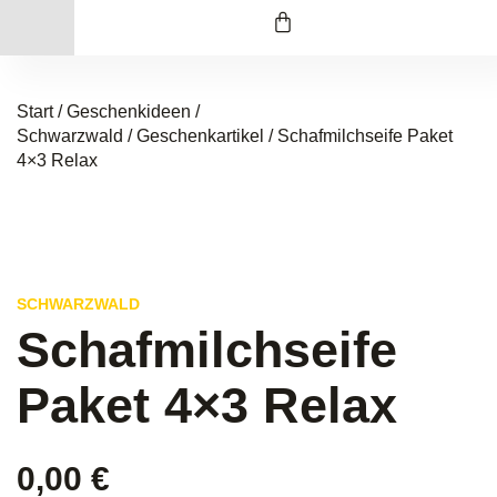
Start
/
Geschenkideen /
Schwarzwald
/
Geschenkartikel
/ Schafmilchseife Paket
4×3 Relax
SCHWARZWALD
Schafmilchseife
Paket 4×3 Relax
0,00
€