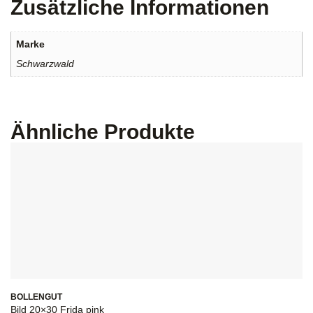
Zusätzliche Informationen
Marke
Schwarzwald
Ähnliche Produkte
BOLLENGUT
B
Bild 20×30 Frida pink
Eu