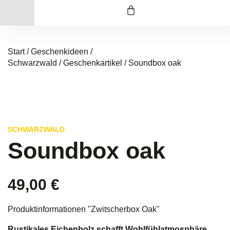
Start
/
Geschenkideen /
Schwarzwald
/
Geschenkartikel
/ Soundbox oak
SCHWARZWALD
Soundbox oak
49,00
€
Produktinformationen "Zwitscherbox Oak"
Rustikales Eichenholz schafft Wohlfühlatmosphäre