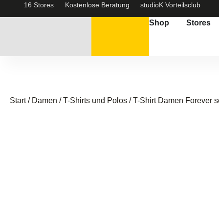
16 Stores
Kostenlose Beratung
studioK Vorteilsclub
Shop
Stores
Start
/
Damen
/
T-Shirts und Polos
/ T-Shirt Damen Forever 