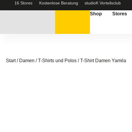
16 Stores
Kostenlose Beratung
studioK Vorteilsclub
Shop
Stores
Start
/
Damen
/
T-Shirts und Polos
/ T-Shirt Damen Yamila