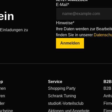
E-Mail*
ein
Hinweise*
Ihre Daten werden zur Bearbeitu
, Einladungen zu
finden Sie in unserer
Datenschu
Anmelden
op
Service
B2B
men
Shopping Party
B2B
ren
Schrank Tuning
Anfr
der
studioK-Vorteilsclub
Firm
scheine
Aktionen und Angebote
Firm