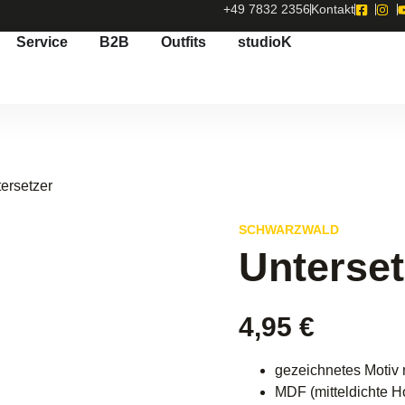
+49 7832 2356
Kontakt
Service
B2B
Outfits
studioK
tersetzer
SCHWARZWALD
Unterset
4,95
€
gezeichnetes Motiv m
MDF (mitteldichte Ho