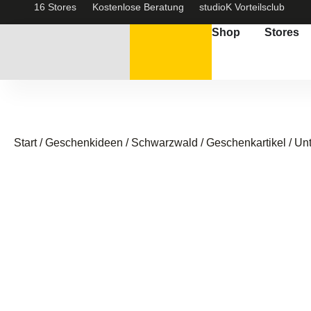
16 Stores
Kostenlose Beratung
studioK Vorteilsclub
Shop
Stores
Start
/
Geschenkideen / Schwarzwald
/
Geschenkartikel
/ Un