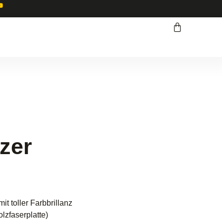
zer
it toller Farbbrillanz
lzfaserplatte)