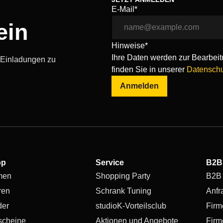
E-Mail*
ein
Hinweise*
Ihre Daten werden zur Bearbeitu
, Einladungen zu
finden Sie in unserer
Datenschu
Anmelden
op
Service
B2B
men
Shopping Party
B2B
ren
Schrank Tuning
Anfr
der
studioK-Vorteilsclub
Firm
scheine
Aktionen und Angebote
Firm