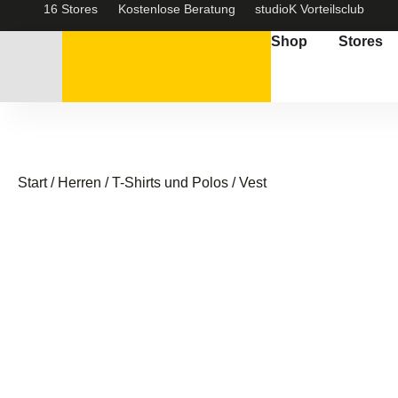
16 Stores
Kostenlose Beratung
studioK Vorteilsclub
Shop
Stores
Start
/
Herren
/
T-Shirts und Polos
/ Vest