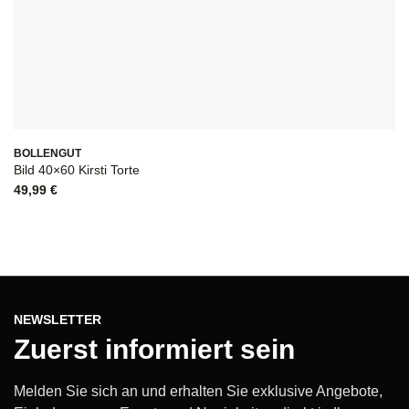
BOLLENGUT
B
Bild 40×60 Kirsti Torte
Bi
49,99
€
4
NEWSLETTER
Zuerst informiert sein
Melden Sie sich an und erhalten Sie exklusive Angebote,