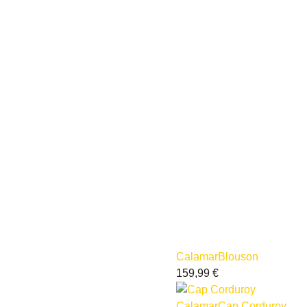
Calamar
Blouson
159,99
€
Calamar
Cap Corduroy