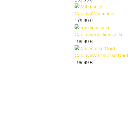
Calamar
Wollmantel
179,99
€
Calamar
Funktionsjacke
199,99
€
Calamar
Winterjacke Cord
199,99
€