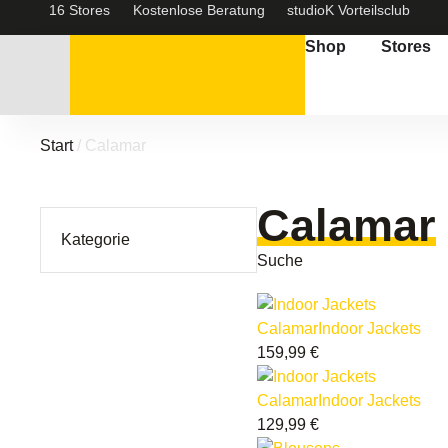
16 Stores
Kostenlose Beratung
studioK Vorteilsclub
Shop
Stores
Start
/ Calamar
Calamar
Kategorie
Suche
Calamar
Indoor Jackets
159,99
€
Calamar
Indoor Jackets
129,99
€