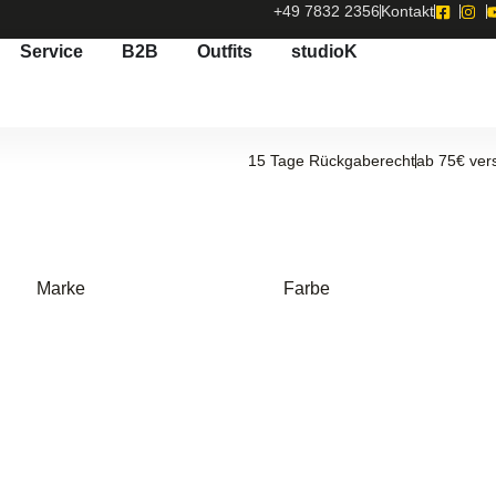
+49 7832 2356
Kontakt
Service
B2B
Outfits
studioK
15 Tage Rückgaberecht
ab 75€ ver
Marke
Farbe