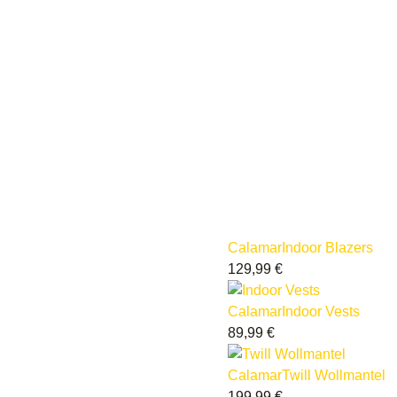
Calamar
Indoor Blazers
129,99
€
Calamar
Indoor Vests
89,99
€
Calamar
Twill Wollmantel
199,99
€