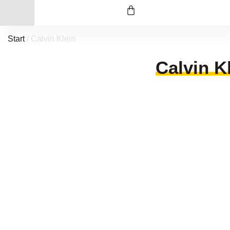
Start
/ Calvin Klein
Calvin K