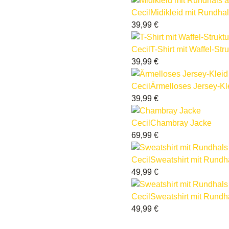
Cecil
Midikleid mit Rundha
39,99
€
Cecil
T-Shirt mit Waffel-Stru
39,99
€
Cecil
Ärmelloses Jersey-Kl
39,99
€
Cecil
Chambray Jacke
69,99
€
Cecil
Sweatshirt mit Rundh
49,99
€
Cecil
Sweatshirt mit Rundh
49,99
€