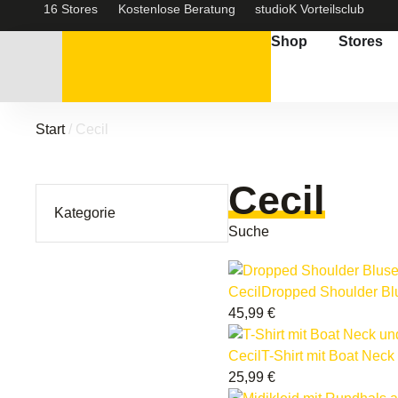
16 Stores
Kostenlose Beratung
studioK Vorteilsclub
Shop
Stores
Start
/ Cecil
Cecil
Kategorie
Suche
Cecil
Dropped Shoulder Blu
45,99
€
Cecil
T-Shirt mit Boat Neck
25,99
€