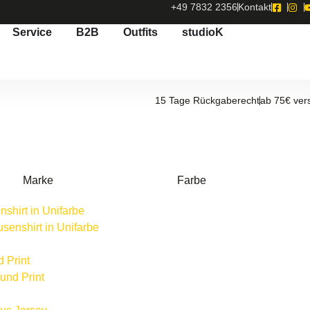
+49 7832 2356
Kontakt
Service
B2B
Outfits
studioK
15 Tage Rückgaberecht
ab 75€ ver
Marke
Farbe
senshirt in Unifarbe
 und Print