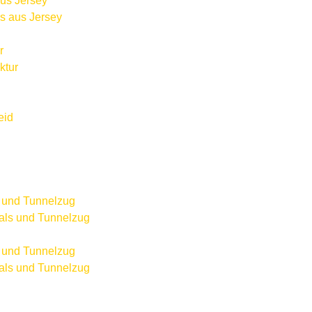
ls aus Jersey
ktur
eid
als und Tunnelzug
als und Tunnelzug