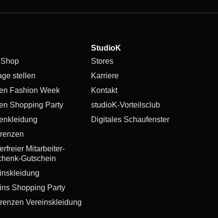
StudioK
 Shop
Stores
age stellen
Karriere
en Fashion Week
Kontakt
en Shopping Party
studioK-Vorteilsclub
enkleidung
Digitales Schaufenster
renzen
rfreier Mitarbeiter-
henk-Gutschein
inskleidung
ins Shopping Party
renzen Vereinskleidung