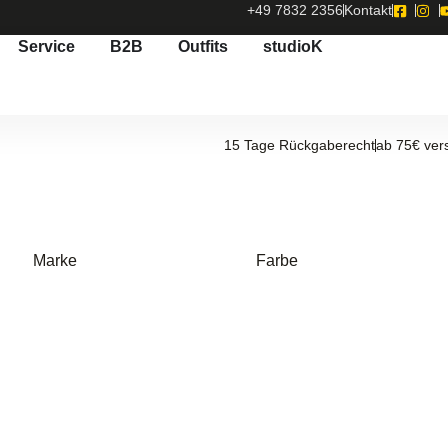
+49 7832 2356
Kontakt
Service
B2B
Outfits
studioK
15 Tage Rückgaberecht
ab 75€ ver
Marke
Farbe