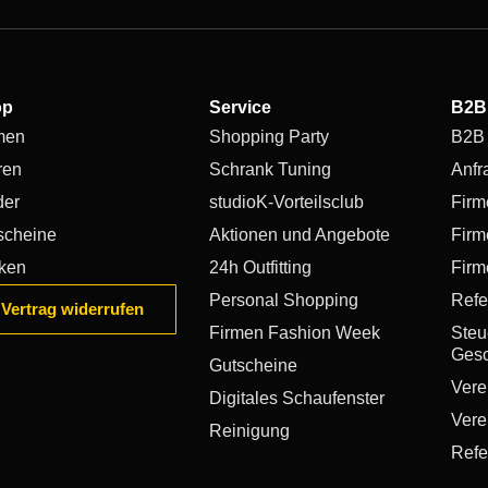
op
Service
B2B
men
Shopping Party
B2B
ren
Schrank Tuning
Anfr
der
studioK-Vorteilsclub
Firm
scheine
Aktionen und Angebote
Firm
ken
24h Outfitting
Firm
Personal Shopping
Refe
Vertrag widerrufen
Firmen Fashion Week
Steue
Gesc
Gutscheine
Vere
Digitales Schaufenster
Vere
Reinigung
Refe