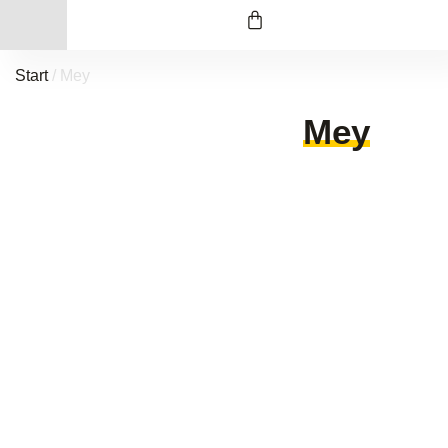
Start
/ Mey
Mey