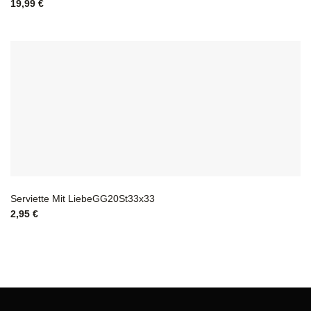
19,99
€
Serviette Mit LiebeGG20St33x33
2,95
€