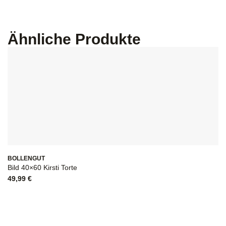
Ähnliche Produkte
BOLLENGUT
B
Bild 40×60 Kirsti Torte
Bi
49,99
€
2