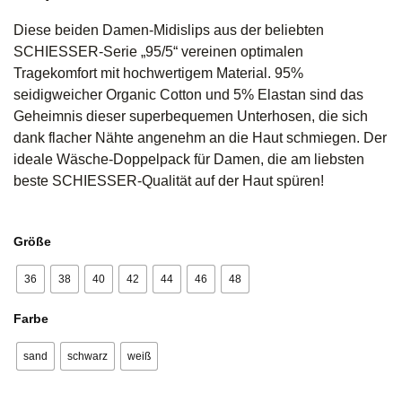
Diese beiden Damen-Midislips aus der beliebten
SCHIESSER-Serie „95/5“ vereinen optimalen
Tragekomfort mit hochwertigem Material. 95%
seidigweicher Organic Cotton und 5% Elastan sind das
Geheimnis dieser superbequemen Unterhosen, die sich
dank flacher Nähte angenehm an die Haut schmiegen. Der
ideale Wäsche-Doppelpack für Damen, die am liebsten
beste SCHIESSER-Qualität auf der Haut spüren!
Größe
36
38
40
42
44
46
48
Farbe
sand
schwarz
weiß